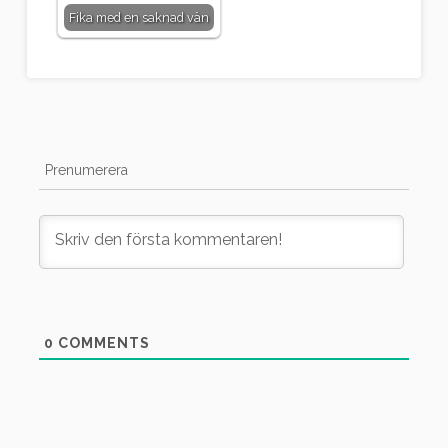
Fika med en saknad vän
Prenumerera
0
COMMENTS