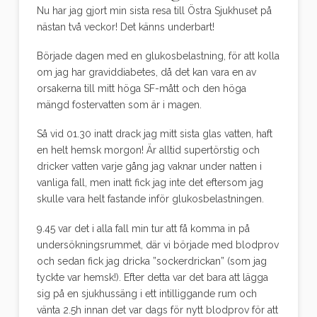
Nu har jag gjort min sista resa till Östra Sjukhuset på
nästan två veckor! Det känns underbart!
Började dagen med en glukosbelastning, för att kolla
om jag har graviddiabetes, då det kan vara en av
orsakerna till mitt höga SF-mått och den höga
mängd fostervatten som är i magen.
Så vid 01.30 inatt drack jag mitt sista glas vatten, haft
en helt hemsk morgon! Är alltid supertörstig och
dricker vatten varje gång jag vaknar under natten i
vanliga fall, men inatt fick jag inte det eftersom jag
skulle vara helt fastande inför glukosbelastningen.
9.45 var det i alla fall min tur att få komma in på
undersökningsrummet, där vi började med blodprov
och sedan fick jag dricka ”sockerdrickan” (som jag
tyckte var hemsk!). Efter detta var det bara att lägga
sig på en sjukhussäng i ett intilliggande rum och
vänta 2.5h innan det var dags för nytt blodprov för att