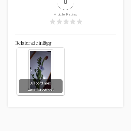
0
Article Rating
Relaterade inlägg
Julbord med
Lärarförbundet