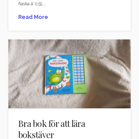
flaska a’ 0,5L …
Read More
Bra bok för att lära
bokstäver